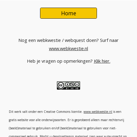
Home
Nog een webkwestie / webquest doen? Surf naar
www.webkwestie.nl
Heb je vragen op opmerkingen?
Klik hier.
Dit werk valt onder een Creative Commons licentie.
www.webkwestie.nl
is een
gratis website voor alle onderwijssoorten. Er is geprobeerd alleen maar rechtenvrij
(beeld)materiaal te gebruiken en/of (beeld)materiaal te gebruiken voor niet-
commercieel gebruik. Mocht u desalniettemin materiaal zien waar auteursrecht op