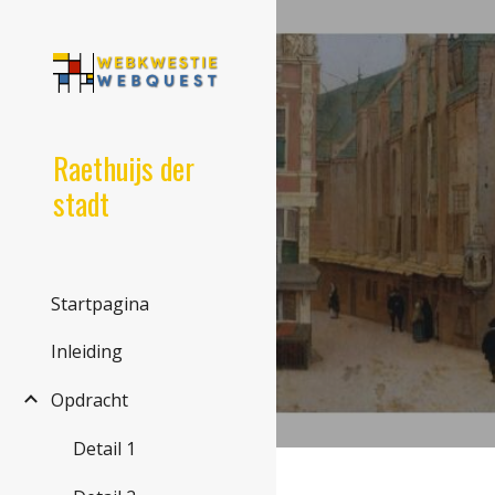
Sk
Raethuijs der
stadt
Startpagina
Inleiding
Opdracht
Detail 1